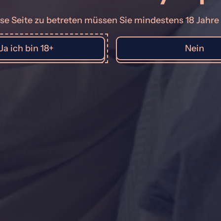
e Seite zu betreten müssen Sie mindestens 18 Jahre 
Ja ich bin 18+
Nein
Wichtige Informationen
Zigarette
ntsorgen